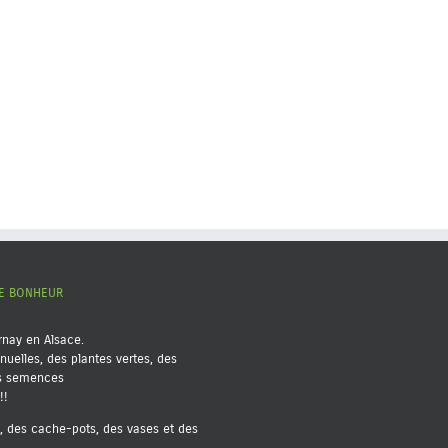
RE BONHEUR
rnay en Alsace.
nuelles, des plantes vertes, des
es semences
!!
s, des cache-pots, des vases et des