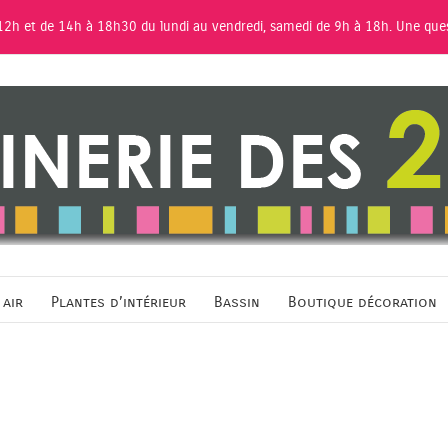
12h et de 14h à 18h30 du lundi au vendredi, samedi de 9h à 18h. Une que
 air
Plantes d’intérieur
Bassin
Boutique décoration