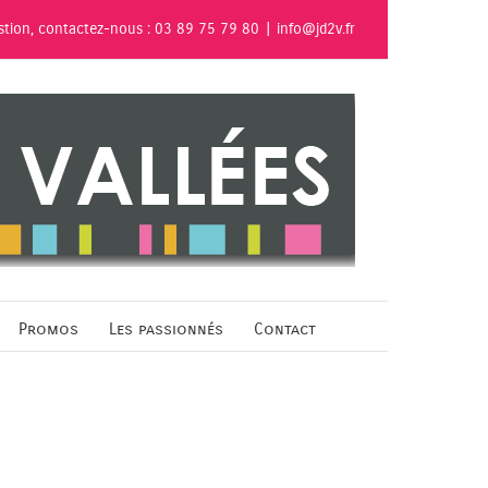
stion, contactez-nous : 03 89 75 79 80
|
info@jd2v.fr
Promos
Les passionnés
Contact