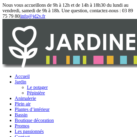
Passer
Facebook
Nous vous accueillons de 9h à 12h et de 14h à 18h30 du lundi au
au
vendredi, samedi de 9h à 18h. Une question, contactez-nous : 03 89
contenu
75 79 80
|
info@jd2v.fr
Accueil
Jardin
Le potager
Pépinière
Animalerie
Plein air
Plantes d’intérieur
Bassin
Boutique décoration
Promos
Les passionnés
Contact