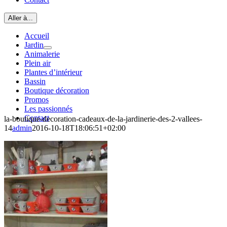
Aller à...
Accueil
Jardin
Animalerie
Plein air
Plantes d’intérieur
Bassin
Boutique décoration
Promos
Les passionnés
Contact
la-boutique-decoration-cadeaux-de-la-jardinerie-des-2-vallees-
14
admin
2016-10-18T18:06:51+02:00